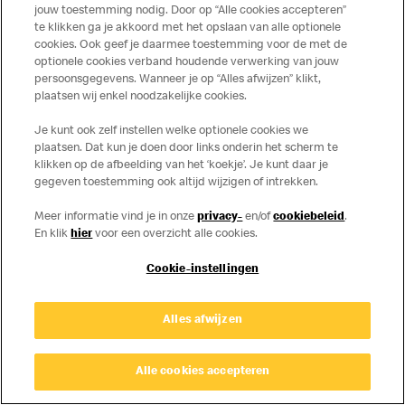
Privacy
Cookies
jouw toestemming nodig. Door op “Alle cookies accepteren”
te klikken ga je akkoord met het opslaan van alle optionele
© Copyright © 2026 McDonald's Nederland.
cookies. Ook geef je daarmee toestemming voor de met de
optionele cookies verband houdende verwerking van jouw
persoonsgegevens. Wanneer je op “Alles afwijzen” klikt,
plaatsen wij enkel noodzakelijke cookies.
Je kunt ook zelf instellen welke optionele cookies we
plaatsen. Dat kun je doen door links onderin het scherm te
klikken op de afbeelding van het ‘koekje’. Je kunt daar je
gegeven toestemming ook altijd wijzigen of intrekken.
Meer informatie vind je in onze
privacy-
en/of
cookiebeleid
.
En klik
hier
voor een overzicht alle cookies.
Cookie-instellingen
Alles afwijzen
Alle cookies accepteren